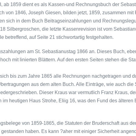
58, ab 1859 dient es als Kassen-und Rechnungsbuch der Sebast
h von 1846, Joseph Giesen, bilden jetzt, 1859, zusammen mit 
nden sich in dem Buch Beitragseinzahlungen und Rechnungslegu
18 Silbergroschen, die letzte Kassenrevision ist vom Sebastian
betreffend, auf Seite 21 stichwortartig fest­gehalten.
agszahlungen am St. Sebastianustag 1866 an. Dieses Buch, eben
och mit linierten Blättern. Auf den ersten Seiten stehen die Sta
n sich bis zum Jahre 1865 alle Rechnungen nachgetragen und du
Übertragungen aus dem alten Buch. Alle Einträge, wie auch die 
niedergeschrieben. Dieser Kraus war vermutlich Franz Kraus, de
 im heutigen Haus Strohe, EIiig 16, was den Fund des älteren
ungsbelege von 1859-1865, die Statuten der Bruderschaft aus d
en gestanden haben. Es kann ?aher mit einiger Sicherheit ang