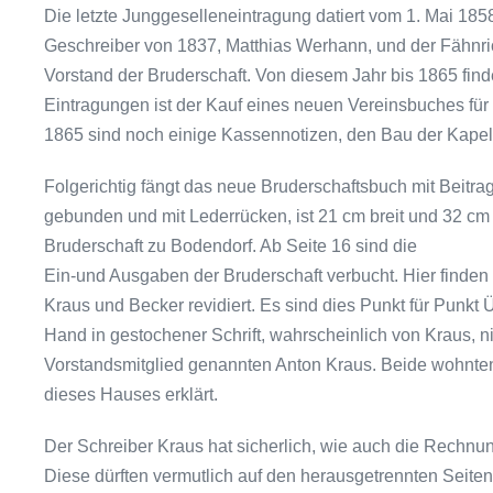
Die letzte Junggeselleneintragung datiert vom 1. Mai 18
Geschreiber von 1837, Matthias Werhann, und der Fähnric
Vorstand der Bruderschaft. Von diesem Jahr bis 1865 fi
Eintragungen ist der Kauf eines neuen Vereinsbuches für 
1865 sind noch einige Kassennotizen, den Bau der Kapelle 
Folgerichtig fängt das neue Bruderschaftsbuch mit Bei­tr
gebunden und mit Leder­rücken, ist 21 cm breit und 32 cm h
Bruderschaft zu Bodendorf. Ab Seite 16 sind die
Ein-und Ausgaben der Bruderschaft verbucht. Hier finde
Kraus und Becker revidiert. Es sind dies Punkt für Punkt 
Hand in gestochener Schrift, wahrscheinlich von Kraus, 
Vorstandsmitglied genannten Anton Kraus. Beide wohnten
dieses Hauses erklärt.
Der Schreiber Kraus hat sicherlich, wie auch die Rech­n
Diese dürften vermutlich auf den herausgetrennten Seit