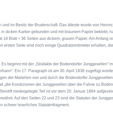
 und im Besitz der Bruderschaft. Das älteste wurde von Heinr
t in dicken Karton gebunden und mit braunem Papier beklebt, h
at 18 Blatt = 36 Seiten aus dickem, grauen Papier. Am Anfang i
n ersten Seite sind noch einige Quadratzentimeter erhalten, die
Es beginnt mit der „Strafakte der Bodendorfer Jung­gesellen“ mi
rhann“. Ein 17. Paragraph ist am 30. April 1838 zugefügt worde
gen der Mailehen von und durch die Bodendorfer Junggesellen
ind „die Kondizionen der Junggesellen über die Fahne zu Boden
leistift niedergelegte Teil ist vor dem 20. Januar 1864 aufgezei
wähnt. Auf den Seiten 22 und 23 sind die Statuten der Jungges
in schwer leserliches Statutenfragment.